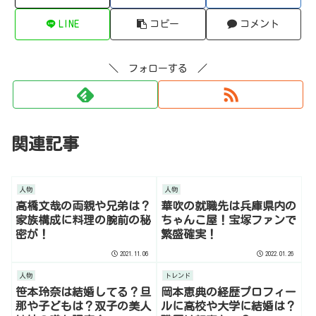
LINE
コピー
コメント
＼ フォローする ／
関連記事
人物
人物
高橋文哉の両親や兄弟は？
華吹の就職先は兵庫県内の
家族構成に料理の腕前の秘
ちゃんこ屋！宝塚ファンで
密が！
繁盛確実！
2021.11.06
2022.01.26
人物
トレンド
笹本玲奈は結婚してる？旦
岡本恵典の経歴プロフィー
那や子どもは？双子の美人
ルに高校や大学に結婚は？