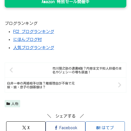
Amazon 特別セール開催中
ブログランキング
FC2 ブログランキング
にほんブログ村
人気ブログランキング
市川猿之助の遺書M誰？内容全文や知人俳優の本
名やジェシーの噂も調査！
白井一幸の再婚相手は誰？離婚理由が不倫で元
嫁・娘・息子の顔画像は？
人物
＼ シェアする ／
X
Facebook
はてブ