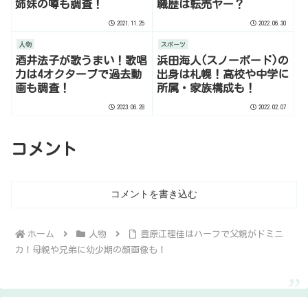
姉妹の噂も調査！
職歴は転売ヤー？
2021.11.25
2022.06.30
人物
スポーツ
酒井法子が歌うまい！歌唱
浜田海人(スノーボード)の
力は4オクターブで過去動
出身は札幌！高校や中学に
画も調査！
所属・家族構成も！
2023.06.28
2022.02.07
コメント
コメントを書き込む
ホーム
人物
豊原江理佳はハーフで父親がドミニ
カ！母親や兄弟に幼少期の顔画像も！