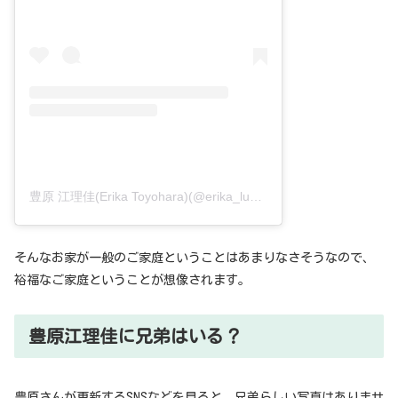
豊原 江理佳(Erika Toyohara)(@erika_lunat)がシェアした投稿
そんなお家が一般のご家庭ということはあまりなさそうなので、
裕福なご家庭ということが想像されます。
豊原江理佳に兄弟はいる？
豊原さんが更新するSNSなどを見ると、兄弟らしい写真はありませ