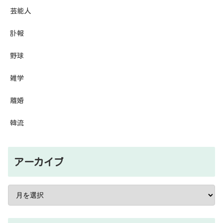
芸能人
訃報
野球
雑学
離婚
韓流
アーカイブ