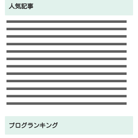
人気記事
石川ケニーは父と兄は野球選手で母親はアメ
リカ人のハーフ！7人大家族！
Lazの彼女や身長に大学・年齢は？イケメン
プロゲーマーの経歴！【ZETA】
竹下パラダイスだーご本名や年齢に身長は？
恋愛対象やイケメンかも調査！
千早茜の恋人や結婚した夫は誰？子供や本名
に高校は？引越は離婚が理由？
可愛い政田夢乃選手に彼氏の存在が気にな
る！本当に不倫をしているのか？家族構成が
末永けいの経歴や学歴(高校大学)は？妻(嫁)
どうなっているのか？を徹底調査！
は末永ゆかりで離婚した？
福田こうへいの結婚相手の嫁(妻)や子供
(娘・息子)など家族構成まとめ！
おだけいの元カノ人気歌手はちゃんみな！過
去の匂わせや動画流出の犯人は？
デジポリスは東京だけ？大阪や埼玉・神奈
川・愛知など他の地域にもある？
ドンマイ川端は結婚した嫁がいる？母親・兄
妹・父親に年収や学歴経歴も！
フジロック2023民間駐車場予約方法！当日受
付や出し入れOKか調査！
五条院凌のすっぴんや足太い画像がヤバい！
本当は美脚でスタイル良い？
ブログランキング