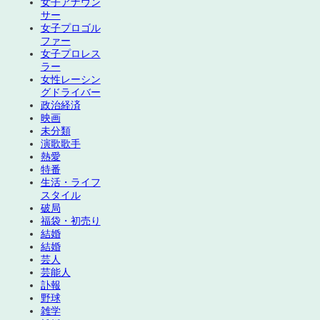
女子アナウン
サー
女子プロゴル
ファー
女子プロレス
ラー
女性レーシン
グドライバー
政治経済
映画
未分類
演歌歌手
熱愛
特番
生活・ライフ
スタイル
破局
福袋・初売り
結婚
結婚
芸人
芸能人
訃報
野球
雑学