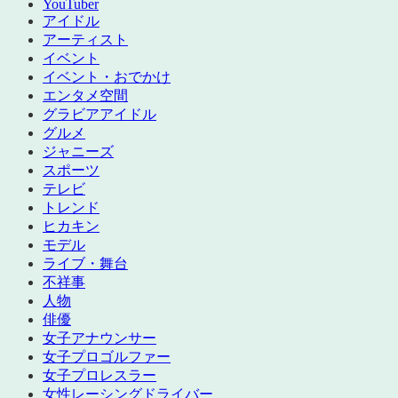
YouTuber
アイドル
アーティスト
イベント
イベント・おでかけ
エンタメ空間
グラビアアイドル
グルメ
ジャニーズ
スポーツ
テレビ
トレンド
ヒカキン
モデル
ライブ・舞台
不祥事
人物
俳優
女子アナウンサー
女子プロゴルファー
女子プロレスラー
女性レーシングドライバー