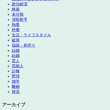
政治経済
映画
未分類
演歌歌手
熱愛
特番
生活・ライフスタイル
破局
福袋・初売り
結婚
結婚
芸人
芸能人
訃報
野球
雑学
離婚
韓流
アーカイブ