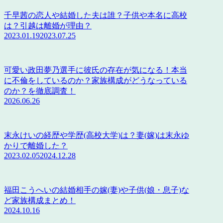
千早茜の恋人や結婚した夫は誰？子供や本名に高校
は？引越は離婚が理由？
2023.01.19
2023.07.25
可愛い政田夢乃選手に彼氏の存在が気になる！本当
に不倫をしているのか？家族構成がどうなっている
のか？を徹底調査！
2026.06.26
末永けいの経歴や学歴(高校大学)は？妻(嫁)は末永ゆ
かりで離婚した？
2023.02.05
2024.12.28
福田こうへいの結婚相手の嫁(妻)や子供(娘・息子)な
ど家族構成まとめ！
2024.10.16