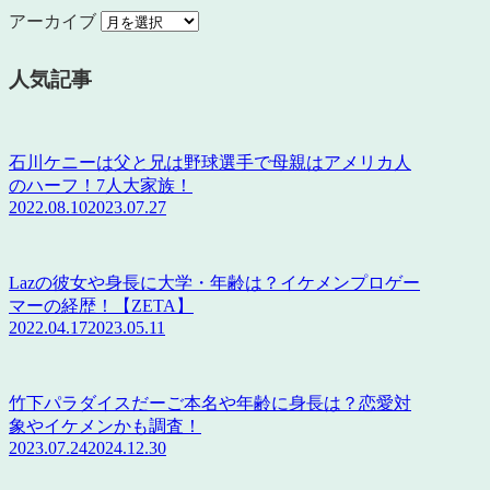
アーカイブ
人気記事
石川ケニーは父と兄は野球選手で母親はアメリカ人
のハーフ！7人大家族！
2022.08.10
2023.07.27
Lazの彼女や身長に大学・年齢は？イケメンプロゲー
マーの経歴！【ZETA】
2022.04.17
2023.05.11
竹下パラダイスだーご本名や年齢に身長は？恋愛対
象やイケメンかも調査！
2023.07.24
2024.12.30