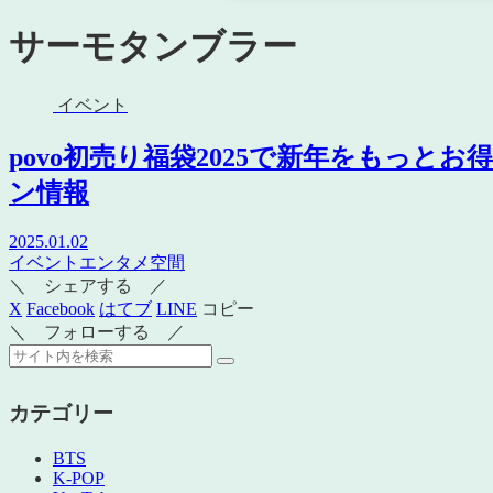
サーモタンブラー
イベント
povo初売り福袋2025で新年をもっ
ン情報
2025.01.02
イベント
エンタメ空間
＼ シェアする ／
X
Facebook
はてブ
LINE
コピー
＼ フォローする ／
カテゴリー
BTS
K-POP