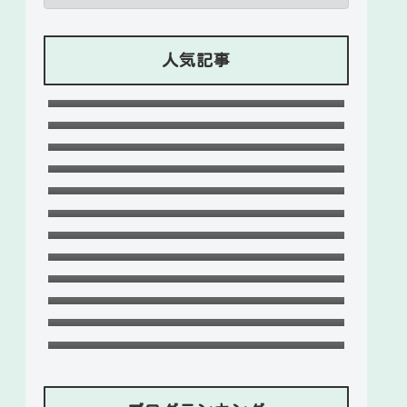
人気記事
石川ケニーは父と兄は野球選手で母
親はアメリカ人のハーフ！7人大家
Lazの彼女や身長に大学・年齢は？イ
族！
ケメンプロゲーマーの経歴！
竹下パラダイスだーご本名や年齢に
【ZETA】
身長は？恋愛対象やイケメンかも調
可愛い政田夢乃選手に彼氏の存在が
査！
気になる！本当に不倫をしているの
千早茜の恋人や結婚した夫は誰？子
か？家族構成がどうなっているの
供や本名に高校は？引越は離婚が理
末永けいの経歴や学歴(高校大学)
か？を徹底調査！
由？
は？妻(嫁)は末永ゆかりで離婚し
福田こうへいの結婚相手の嫁(妻)や
た？
子供(娘・息子)など家族構成まと
おだけいの元カノ人気歌手はちゃん
め！
みな！過去の匂わせや動画流出の犯
ドンマイ川端は結婚した嫁がいる？
人は？
母親・兄妹・父親に年収や学歴経歴
五条院凌のすっぴんや足太い画像が
も！
ヤバい！本当は美脚でスタイル良
デジポリスは東京だけ？大阪や埼
い？
玉・神奈川・愛知など他の地域にも
天畠大輔の妻や母は？医療事故や経
ある？
歴に大学進学はモテたかったから！