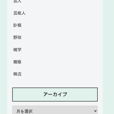
芸人
芸能人
訃報
野球
雑学
離婚
韓流
アーカイブ