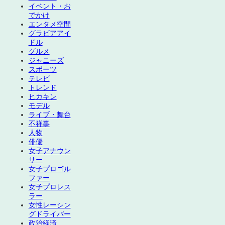
イベント・お
でかけ
エンタメ空間
グラビアアイ
ドル
グルメ
ジャニーズ
スポーツ
テレビ
トレンド
ヒカキン
モデル
ライブ・舞台
不祥事
人物
俳優
女子アナウン
サー
女子プロゴル
ファー
女子プロレス
ラー
女性レーシン
グドライバー
政治経済