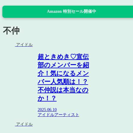
Amazon 特別セール開催中
不仲
アイドル
超ときめき♡宣伝
部のメンバーを紹
介！気になるメン
バー人気順は！？
不仲説は本当なの
か！？
2025.06.10
アイドル
アーティスト
アイドル