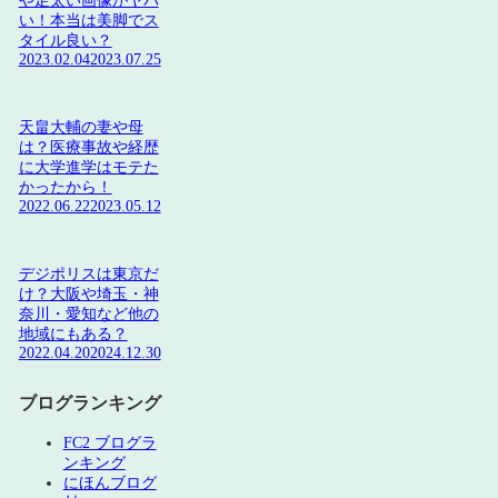
や足太い画像がヤバ
い！本当は美脚でス
タイル良い？
2023.02.04
2023.07.25
天畠大輔の妻や母
は？医療事故や経歴
に大学進学はモテた
かったから！
2022.06.22
2023.05.12
デジポリスは東京だ
け？大阪や埼玉・神
奈川・愛知など他の
地域にもある？
2022.04.20
2024.12.30
ブログランキング
FC2 ブログラ
ンキング
にほんブログ