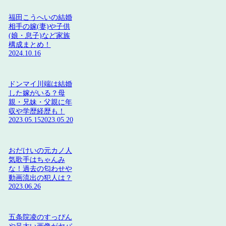
福田こうへいの結婚
相手の嫁(妻)や子供
(娘・息子)など家族
構成まとめ！
2024.10.16
ドンマイ川端は結婚
した嫁がいる？母
親・兄妹・父親に年
収や学歴経歴も！
2023.05.15
2023.05.20
おだけいの元カノ人
気歌手はちゃんみ
な！過去の匂わせや
動画流出の犯人は？
2023.06.26
五条院凌のすっぴん