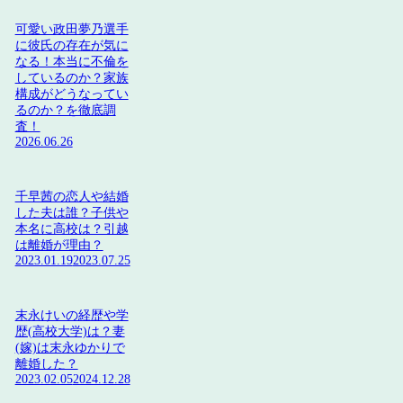
可愛い政田夢乃選手
に彼氏の存在が気に
なる！本当に不倫を
しているのか？家族
構成がどうなってい
るのか？を徹底調
査！
2026.06.26
千早茜の恋人や結婚
した夫は誰？子供や
本名に高校は？引越
は離婚が理由？
2023.01.19
2023.07.25
末永けいの経歴や学
歴(高校大学)は？妻
(嫁)は末永ゆかりで
離婚した？
2023.02.05
2024.12.28