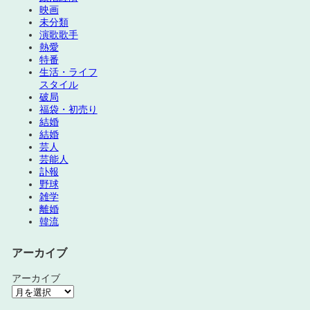
映画
未分類
演歌歌手
熱愛
特番
生活・ライフ
スタイル
破局
福袋・初売り
結婚
結婚
芸人
芸能人
訃報
野球
雑学
離婚
韓流
アーカイブ
アーカイブ