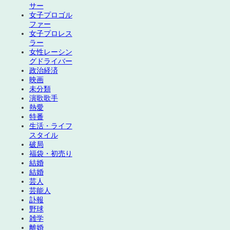
サー
女子プロゴル
ファー
女子プロレス
ラー
女性レーシン
グドライバー
政治経済
映画
未分類
演歌歌手
熱愛
特番
生活・ライフ
スタイル
破局
福袋・初売り
結婚
結婚
芸人
芸能人
訃報
野球
雑学
離婚