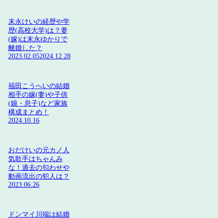
末永けいの経歴や学
歴(高校大学)は？妻
(嫁)は末永ゆかりで
離婚した？
2023.02.05
2024.12.28
福田こうへいの結婚
相手の嫁(妻)や子供
(娘・息子)など家族
構成まとめ！
2024.10.16
おだけいの元カノ人
気歌手はちゃんみ
な！過去の匂わせや
動画流出の犯人は？
2023.06.26
ドンマイ川端は結婚