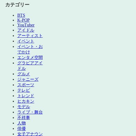
カテゴリー
BTS
K-POP
YouTuber
アイドル
アーティスト
イベント
イベント・お
でかけ
エンタメ空間
グラビアアイ
ドル
グルメ
ジャニーズ
スポーツ
テレビ
トレンド
ヒカキン
モデル
ライブ・舞台
不祥事
人物
俳優
女子アナウン