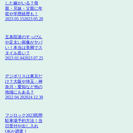
した嫁がいる？母
親・兄妹・父親に年
収や学歴経歴も！
2023.05.15
2023.05.20
五条院凌のすっぴん
や足太い画像がヤバ
い！本当は美脚でス
タイル良い？
2023.02.04
2023.07.25
デジポリスは東京だ
け？大阪や埼玉・神
奈川・愛知など他の
地域にもある？
2022.04.20
2024.12.30
フジロック2023民間
駐車場予約方法！当
日受付や出し入れ
OKか調査！