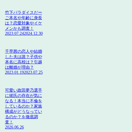
竹下パラダイスだー
ご本名や年齢に身長
は？恋愛対象やイケ
メンかも調査！
2023.07.24
2024.12.30
千早茜の恋人や結婚
した夫は誰？子供や
本名に高校は？引越
は離婚が理由？
2023.01.19
2023.07.25
可愛い政田夢乃選手
に彼氏の存在が気に
なる！本当に不倫を
しているのか？家族
構成がどうなってい
るのか？を徹底調
査！
2026.06.26