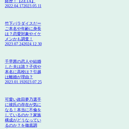
経歴！【ZETA】
2022.04.17
2023.05.11
竹下パラダイスだー
ご本名や年齢に身長
は？恋愛対象やイケ
メンかも調査！
2023.07.24
2024.12.30
千早茜の恋人や結婚
した夫は誰？子供や
本名に高校は？引越
は離婚が理由？
2023.01.19
2023.07.25
可愛い政田夢乃選手
に彼氏の存在が気に
なる！本当に不倫を
しているのか？家族
構成がどうなってい
るのか？を徹底調