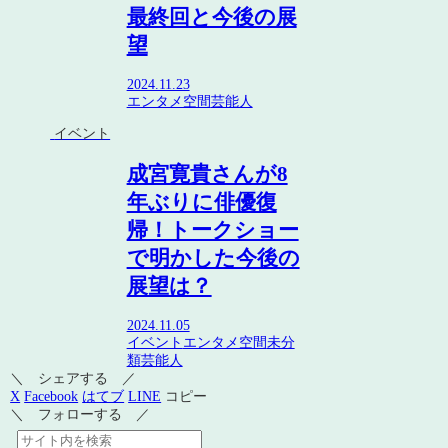
最終回と今後の展
望
2024.11.23
エンタメ空間
芸能人
イベント
成宮寛貴さんが8
年ぶりに俳優復
帰！トークショー
で明かした今後の
展望は？
2024.11.05
イベント
エンタメ空間
未分
類
芸能人
＼ シェアする ／
X
Facebook
はてブ
LINE
コピー
＼ フォローする ／