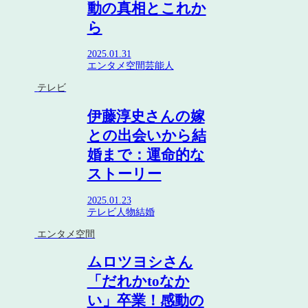
動の真相とこれか
ら
2025.01.31
エンタメ空間
芸能人
テレビ
伊藤淳史さんの嫁
との出会いから結
婚まで：運命的な
ストーリー
2025.01.23
テレビ
人物
結婚
エンタメ空間
ムロツヨシさん
「だれかtoなか
い」卒業！感動の