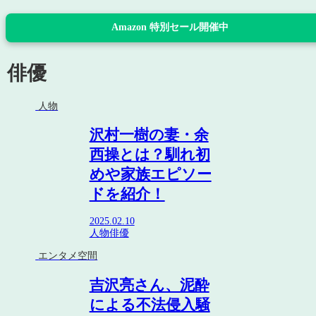
Amazon 特別セール開催中
俳優
人物
沢村一樹の妻・余
西操とは？馴れ初
めや家族エピソー
ドを紹介！
2025.02.10
人物
俳優
エンタメ空間
吉沢亮さん、泥酔
による不法侵入騒