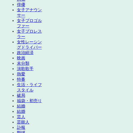
俳優
女子アナウン
サー
女子プロゴル
ファー
女子プロレス
ラー
女性レーシン
グドライバー
政治経済
映画
未分類
演歌歌手
熱愛
特番
生活・ライフ
スタイル
破局
福袋・初売り
結婚
結婚
芸人
芸能人
訃報
野球