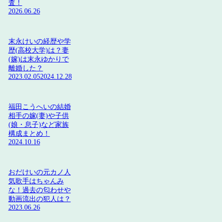
査！
2026.06.26
末永けいの経歴や学
歴(高校大学)は？妻
(嫁)は末永ゆかりで
離婚した？
2023.02.05
2024.12.28
福田こうへいの結婚
相手の嫁(妻)や子供
(娘・息子)など家族
構成まとめ！
2024.10.16
おだけいの元カノ人
気歌手はちゃんみ
な！過去の匂わせや
動画流出の犯人は？
2023.06.26