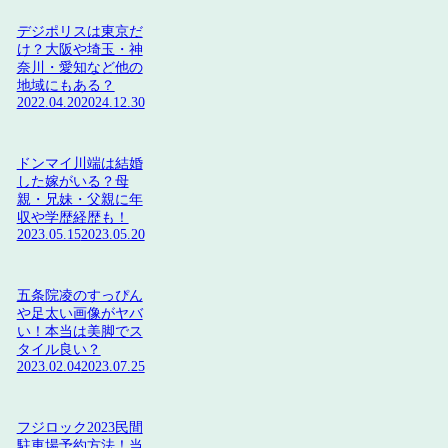
デジポリスは東京だ
け？大阪や埼玉・神
奈川・愛知など他の
地域にもある？
2022.04.20
2024.12.30
ドンマイ川端は結婚
した嫁がいる？母
親・兄妹・父親に年
収や学歴経歴も！
2023.05.15
2023.05.20
五条院凌のすっぴん
や足太い画像がヤバ
い！本当は美脚でス
タイル良い？
2023.02.04
2023.07.25
フジロック2023民間
駐車場予約方法！当