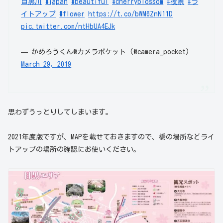
目黒川
#japan
#beautiful
#cherryblossom
#夜景
#ラ
イトアップ
#flower
https://t.co/bWM6ZnN11D
pic.twitter.com/ntHbUA4EJk
— かめろうくん@カメラポケット (@camera_pocket)
March 29, 2019
思わずうっとりしてしまいます。
2021年度版ですが、MAPを載せておきますので、橋の場所などライ
トアップの場所の確認にお使いください。