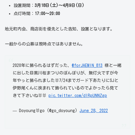
設置期間：
3月18日(土)～4月9日(日)
点灯時間：
17:00～20:00
地元町内会、商店街を優先とした告知、設置となります。
一般からの公募は現時点ではありません。
2020年に飾られるはずだった、
@forJAEMIN_813
様と一緒
に出した目黒川桜まつりのぼんぼりが、無灯火ですが今
年やっと飾られました🐰7/24までガード下あたりにSJと
伊野尾くんに挟まれて飾られているのでよかったら見て
きて下さいね🐰🐰
pic.twitter.com/dIRpUNNZgp
— Doyoung🐰go (@go_doyoung)
June 28, 2022