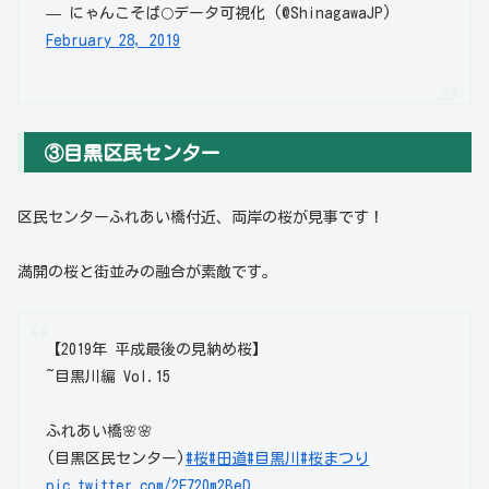
— にゃんこそば🌕データ可視化 (@ShinagawaJP)
February 28, 2019
③目黒区民センター
区民センターふれあい橋付近、両岸の桜が見事です！
満開の桜と街並みの融合が素敵です。
【2019年 平成最後の見納め桜】
~目黒川編 Vol.15
ふれあい橋🌸🌸
(目黒区民センター)
#桜
#田道
#目黒川
#桜まつり
pic.twitter.com/2F720m2BeD