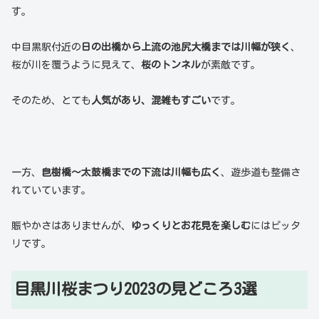
す。
中目黒駅付近の
日の出橋から上流の池尻大橋までは川幅が狭く
、
桜が川を覆うように見えて、
桜のトンネル
が素敵です。
そのため、とても
人気があり、混雑もすごい
です。
一方、
皀樹橋～太鼓橋までの下流は川幅も広く
、遊歩道も整備さ
れていています。
賑やかさはありませんが、
ゆっくりとお花見を楽しむ
にはピッタ
リです。
目黒川桜まつり2023の見どころ3選