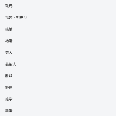
破局
福袋・初売り
結婚
結婚
芸人
芸能人
訃報
野球
雑学
離婚