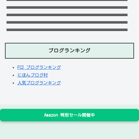
去の匂わせや動画流出の犯人は？
五条院凌のすっぴんや足太い画像がヤバい！
本当は美脚でスタイル良い？
天畠大輔の妻や母は？医療事故や経歴に大学
進学はモテたかったから！
デジポリスは東京だけ？大阪や埼玉・神奈
川・愛知など他の地域にもある？
ブログランキング
FC2 ブログランキング
にほんブログ村
人気ブログランキング
Amazon 特別セール開催中