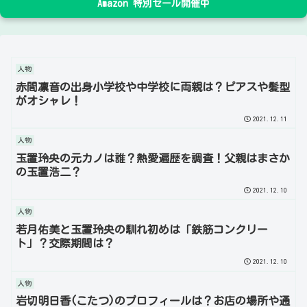
Amazon 特別セール開催中
人物
赤間凛音の出身小学校や中学校に両親は？ピアスや髪型
がオシャレ！
2021.12.11
人物
玉置玲央の元カノは誰？熱愛遍歴を調査！父親はまさか
の玉置浩二？
2021.12.10
人物
若月佑美と玉置玲央の馴れ初めは「鉄筋コンクリー
ト」？交際期間は？
2021.12.10
人物
岩切明日香(こたつ)のプロフィールは？お店の場所や通