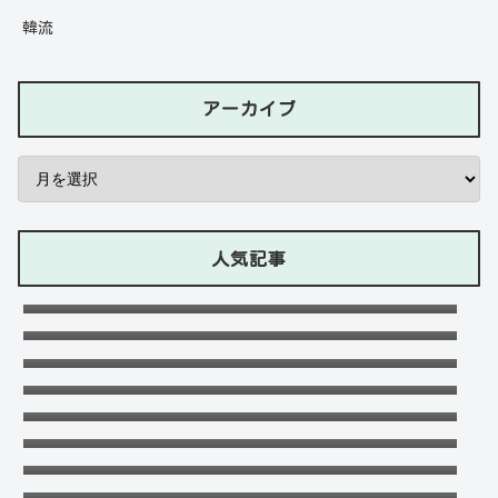
韓流
アーカイブ
人気記事
石川ケニーは父と兄は野球選手で母親はアメ
リカ人のハーフ！7人大家族！
Lazの彼女や身長に大学・年齢は？イケメン
プロゲーマーの経歴！【ZETA】
竹下パラダイスだーご本名や年齢に身長は？
恋愛対象やイケメンかも調査！
可愛い政田夢乃選手に彼氏の存在が気にな
る！本当に不倫をしているのか？家族構成が
千早茜の恋人や結婚した夫は誰？子供や本名
どうなっているのか？を徹底調査！
に高校は？引越は離婚が理由？
末永けいの経歴や学歴(高校大学)は？妻(嫁)
は末永ゆかりで離婚した？
福田こうへいの結婚相手の嫁(妻)や子供
(娘・息子)など家族構成まとめ！
ドンマイ川端は結婚した嫁がいる？母親・兄
妹・父親に年収や学歴経歴も！
おだけいの元カノ人気歌手はちゃんみな！過