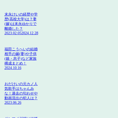
末永けいの経歴や学
歴(高校大学)は？妻
(嫁)は末永ゆかりで
離婚した？
2023.02.05
2024.12.28
福田こうへいの結婚
相手の嫁(妻)や子供
(娘・息子)など家族
構成まとめ！
2024.10.16
おだけいの元カノ人
気歌手はちゃんみ
な！過去の匂わせや
動画流出の犯人は？
2023.06.26