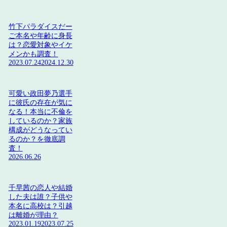
竹下パラダイスだー
ご本名や年齢に身長
は？恋愛対象やイケ
メンかも調査！
2023.07.24
2024.12.30
可愛い政田夢乃選手
に彼氏の存在が気に
なる！本当に不倫を
しているのか？家族
構成がどうなってい
るのか？を徹底調
査！
2026.06.26
千早茜の恋人や結婚
した夫は誰？子供や
本名に高校は？引越
は離婚が理由？
2023.01.19
2023.07.25