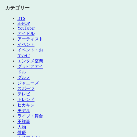
カテゴリー
BTS
K-POP
YouTuber
アイドル
アーティスト
イベント
イベント・お
でかけ
エンタメ空間
グラビアアイ
ドル
グルメ
ジャニーズ
スポーツ
テレビ
トレンド
ヒカキン
モデル
ライブ・舞台
不祥事
人物
俳優