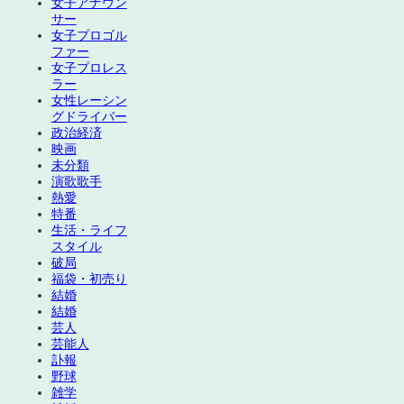
女子アナウン
サー
女子プロゴル
ファー
女子プロレス
ラー
女性レーシン
グドライバー
政治経済
映画
未分類
演歌歌手
熱愛
特番
生活・ライフ
スタイル
破局
福袋・初売り
結婚
結婚
芸人
芸能人
訃報
野球
雑学