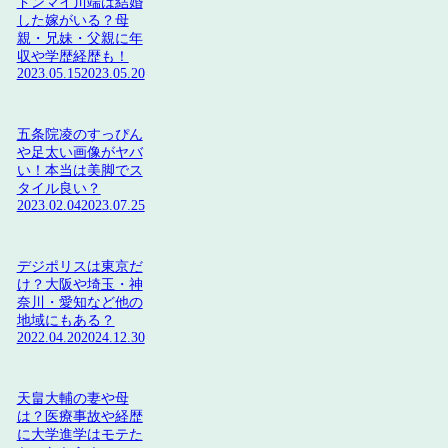
ドンマイ川端は結婚
した嫁がいる？母
親・兄妹・父親に年
収や学歴経歴も！
2023.05.15
2023.05.20
五条院凌のすっぴん
や足太い画像がヤバ
い！本当は美脚でス
タイル良い？
2023.02.04
2023.07.25
デジポリスは東京だ
け？大阪や埼玉・神
奈川・愛知など他の
地域にもある？
2022.04.20
2024.12.30
天畠大輔の妻や母
は？医療事故や経歴
に大学進学はモテた