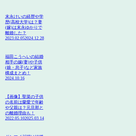
末永けいの経歴や学
歴(高校大学)は？妻
(嫁)は末永ゆかりで
離婚した？
2023.02.05
2024.12.28
福田こうへいの結婚
相手の嫁(妻)や子供
(娘・息子)など家族
構成まとめ！
2024.10.16
【画像】聖菜の子供
の名前は蘭愛で年齢
や父親は？元旦那と
の離婚理由も！
2022.05.10
2025.03.14