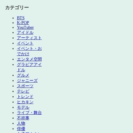
カテゴリー
BTS
K-POP
YouTuber
アイドル
アーティスト
イベント
イベント・お
でかけ
エンタメ空間
グラビアアイ
ドル
グルメ
ジャニーズ
スポーツ
テレビ
トレンド
ヒカキン
モデル
ライブ・舞台
不祥事
人物
俳優