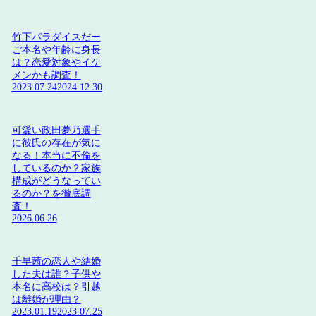
竹下パラダイスだー
ご本名や年齢に身長
は？恋愛対象やイケ
メンかも調査！
2023.07.24
2024.12.30
可愛い政田夢乃選手
に彼氏の存在が気に
なる！本当に不倫を
しているのか？家族
構成がどうなってい
るのか？を徹底調
査！
2026.06.26
千早茜の恋人や結婚
した夫は誰？子供や
本名に高校は？引越
は離婚が理由？
2023.01.19
2023.07.25