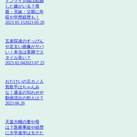
ドンマイ川端は結婚
した嫁がいる？母
親・兄妹・父親に年
収や学歴経歴も！
2023.05.15
2023.05.20
五条院凌のすっぴん
や足太い画像がヤバ
い！本当は美脚でス
タイル良い？
2023.02.04
2023.07.25
おだけいの元カノ人
気歌手はちゃんみ
な！過去の匂わせや
動画流出の犯人は？
2023.06.26
天畠大輔の妻や母
は？医療事故や経歴
に大学進学はモテた