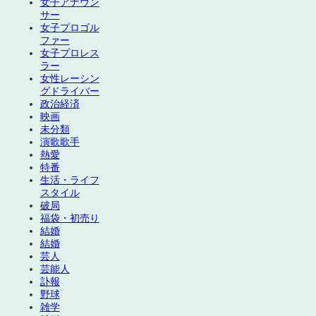
女子アナウン
サー
女子プロゴル
ファー
女子プロレス
ラー
女性レーシン
グドライバー
政治経済
映画
未分類
演歌歌手
熱愛
特番
生活・ライフ
スタイル
破局
福袋・初売り
結婚
結婚
芸人
芸能人
訃報
野球
雑学