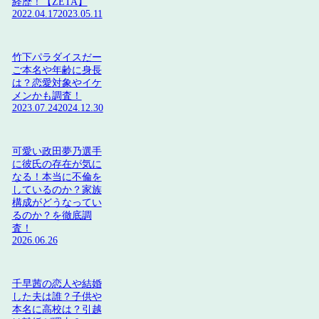
経歴！【ZETA】
2022.04.17
2023.05.11
竹下パラダイスだー
ご本名や年齢に身長
は？恋愛対象やイケ
メンかも調査！
2023.07.24
2024.12.30
可愛い政田夢乃選手
に彼氏の存在が気に
なる！本当に不倫を
しているのか？家族
構成がどうなってい
るのか？を徹底調
査！
2026.06.26
千早茜の恋人や結婚
した夫は誰？子供や
本名に高校は？引越