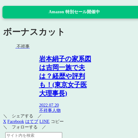
Amazon 特別セール開催中
ボーナスカット
不祥事
岩本絹子の家系図
は吉岡一族で夫
は？経歴や評判
も！(東京女子医
大理事長)
2022.07.20
不祥事
人物
＼ シェアする ／
X
Facebook
はてブ
LINE
コピー
＼ フォローする ／