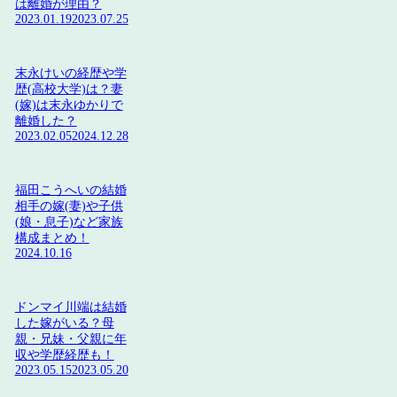
は離婚が理由？
2023.01.19
2023.07.25
末永けいの経歴や学
歴(高校大学)は？妻
(嫁)は末永ゆかりで
離婚した？
2023.02.05
2024.12.28
福田こうへいの結婚
相手の嫁(妻)や子供
(娘・息子)など家族
構成まとめ！
2024.10.16
ドンマイ川端は結婚
した嫁がいる？母
親・兄妹・父親に年
収や学歴経歴も！
2023.05.15
2023.05.20