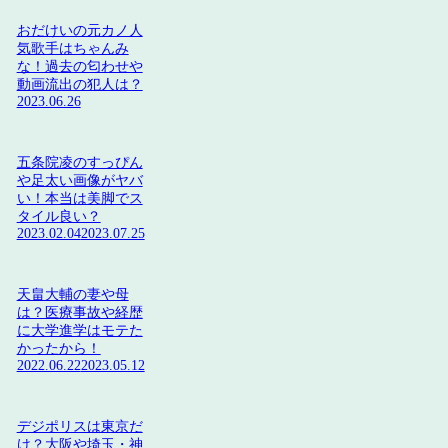
おだけいの元カノ人
気歌手はちゃんみ
な！過去の匂わせや
動画流出の犯人は？
2023.06.26
五条院凌のすっぴん
や足太い画像がヤバ
い！本当は美脚でス
タイル良い？
2023.02.04
2023.07.25
天畠大輔の妻や母
は？医療事故や経歴
に大学進学はモテた
かったから！
2022.06.22
2023.05.12
デジポリスは東京だ
け？大阪や埼玉・神