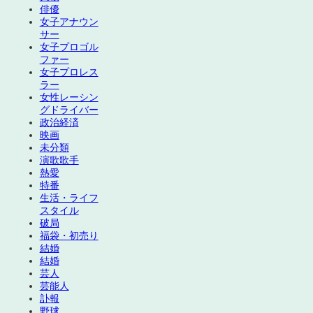
俳優
女子アナウン
サー
女子プロゴル
ファー
女子プロレス
ラー
女性レーシン
グドライバー
政治経済
映画
未分類
演歌歌手
熱愛
特番
生活・ライフ
スタイル
破局
福袋・初売り
結婚
結婚
芸人
芸能人
訃報
野球