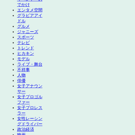
でかけ
エンタメ空間
グラビアアイ
ドル
グルメ
ジャニーズ
スポーツ
テレビ
トレンド
ヒカキン
モデル
ライブ・舞台
不祥事
人物
俳優
女子アナウン
サー
女子プロゴル
ファー
女子プロレス
ラー
女性レーシン
グドライバー
政治経済
映画