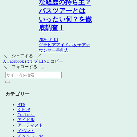
な経歴の持ち主？
バスツアーとは
いったい何？を徹
底調査！
2026.01.01
グラビアアイドル
女子アナ
ウンサー
芸能人
＼ シェアする ／
X
Facebook
はてブ
LINE
コピー
＼ フォローする ／
カテゴリー
BTS
K-POP
YouTuber
アイドル
アーティスト
イベント
イベント・お