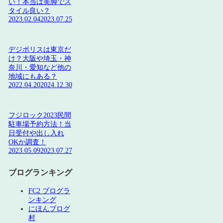
い！本当は美脚でス
タイル良い？
2023.02.04
2023.07.25
デジポリスは東京だ
け？大阪や埼玉・神
奈川・愛知など他の
地域にもある？
2022.04.20
2024.12.30
フジロック2023民間
駐車場予約方法！当
日受付や出し入れ
OKか調査！
2023.05.09
2023.07.27
ブログランキング
FC2 ブログラ
ンキング
にほんブログ
村