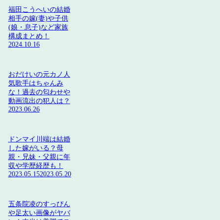
福田こうへいの結婚
相手の嫁(妻)や子供
(娘・息子)など家族
構成まとめ！
2024.10.16
おだけいの元カノ人
気歌手はちゃんみ
な！過去の匂わせや
動画流出の犯人は？
2023.06.26
ドンマイ川端は結婚
した嫁がいる？母
親・兄妹・父親に年
収や学歴経歴も！
2023.05.15
2023.05.20
五条院凌のすっぴん
や足太い画像がヤバ