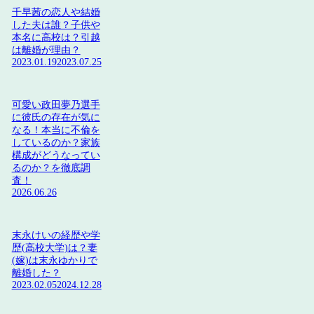
千早茜の恋人や結婚
した夫は誰？子供や
本名に高校は？引越
は離婚が理由？
2023.01.19
2023.07.25
可愛い政田夢乃選手
に彼氏の存在が気に
なる！本当に不倫を
しているのか？家族
構成がどうなってい
るのか？を徹底調
査！
2026.06.26
末永けいの経歴や学
歴(高校大学)は？妻
(嫁)は末永ゆかりで
離婚した？
2023.02.05
2024.12.28