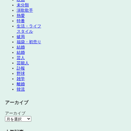
未分類
演歌歌手
熱愛
特番
生活・ライフ
スタイル
破局
福袋・初売り
結婚
結婚
芸人
芸能人
訃報
野球
雑学
離婚
韓流
アーカイブ
アーカイブ