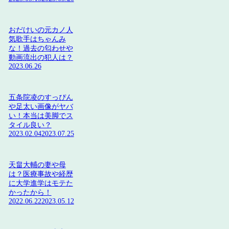
おだけいの元カノ人
気歌手はちゃんみ
な！過去の匂わせや
動画流出の犯人は？
2023.06.26
五条院凌のすっぴん
や足太い画像がヤバ
い！本当は美脚でス
タイル良い？
2023.02.04
2023.07.25
天畠大輔の妻や母
は？医療事故や経歴
に大学進学はモテた
かったから！
2022.06.22
2023.05.12