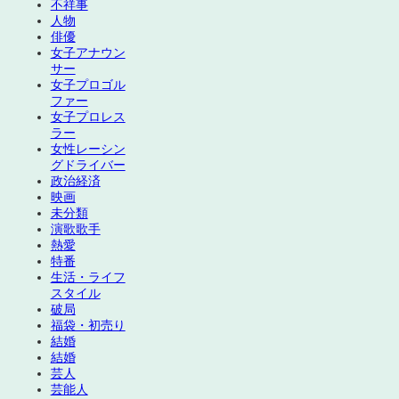
不祥事
人物
俳優
女子アナウン
サー
女子プロゴル
ファー
女子プロレス
ラー
女性レーシン
グドライバー
政治経済
映画
未分類
演歌歌手
熱愛
特番
生活・ライフ
スタイル
破局
福袋・初売り
結婚
結婚
芸人
芸能人