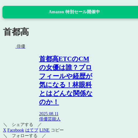
Amazon 特別セール開催中
首都高
俳優
首都高ETCのCM
の女優は誰？プロ
フィールや経歴が
気になる！林眼科
とはどんな関係な
のか！
2025.08.11
俳優
芸能人
＼ シェアする ／
X
Facebook
はてブ
LINE
コピー
＼ フォローする ／