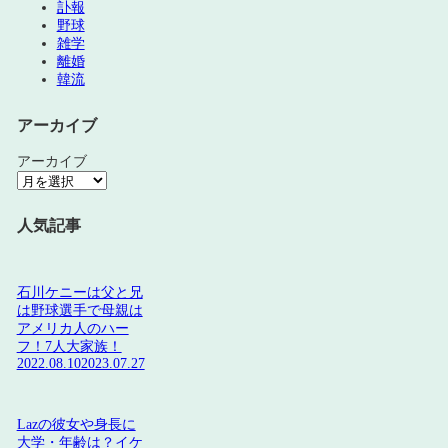
訃報
野球
雑学
離婚
韓流
アーカイブ
アーカイブ
人気記事
石川ケニーは父と兄
は野球選手で母親は
アメリカ人のハー
フ！7人大家族！
2022.08.10
2023.07.27
Lazの彼女や身長に
大学・年齢は？イケ