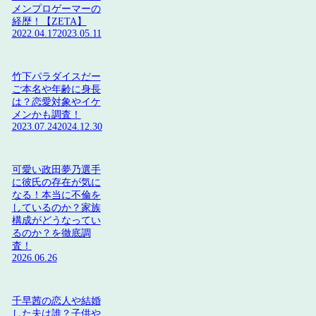
メンプロゲーマーの
経歴！【ZETA】
2022.04.17
2023.05.11
竹下パラダイスだー
ご本名や年齢に身長
は？恋愛対象やイケ
メンかも調査！
2023.07.24
2024.12.30
可愛い政田夢乃選手
に彼氏の存在が気に
なる！本当に不倫を
しているのか？家族
構成がどうなってい
るのか？を徹底調
査！
2026.06.26
千早茜の恋人や結婚
した夫は誰？子供や