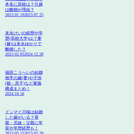
本名に高校は？引越
は離婚が理由？
2023.01.19
2023.07.25
末永けいの経歴や学
歴(高校大学)は？妻
(嫁)は末永ゆかりで
離婚した？
2023.02.05
2024.12.28
福田こうへいの結婚
相手の嫁(妻)や子供
(娘・息子)など家族
構成まとめ！
2024.10.16
ドンマイ川端は結婚
した嫁がいる？母
親・兄妹・父親に年
収や学歴経歴も！
2023.05.15
2023.05.20