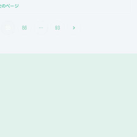
次のページ
次
85
86
…
93
へ