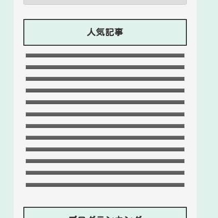
人気記事
石川ケニーは父と兄は野球選手で母
親はアメリカ人のハーフ！7人大家
Lazの彼女や身長に大学・年齢は？イ
族！
ケメンプロゲーマーの経歴！
竹下パラダイスだーご本名や年齢に
【ZETA】
身長は？恋愛対象やイケメンかも調
可愛い政田夢乃選手に彼氏の存在が
査！
気になる！本当に不倫をしているの
千早茜の恋人や結婚した夫は誰？子
か？家族構成がどうなっているの
供や本名に高校は？引越は離婚が理
末永けいの経歴や学歴(高校大学)
か？を徹底調査！
由？
は？妻(嫁)は末永ゆかりで離婚し
福田こうへいの結婚相手の嫁(妻)や
た？
子供(娘・息子)など家族構成まと
おだけいの元カノ人気歌手はちゃん
め！
みな！過去の匂わせや動画流出の犯
ドンマイ川端は結婚した嫁がいる？
人は？
母親・兄妹・父親に年収や学歴経歴
五条院凌のすっぴんや足太い画像が
も！
ヤバい！本当は美脚でスタイル良
デジポリスは東京だけ？大阪や埼
い？
玉・神奈川・愛知など他の地域にも
フジロック2023民間駐車場予約方
ある？
法！当日受付や出し入れOKか調査！