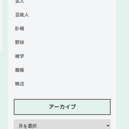
芸人
芸能人
訃報
野球
雑学
離婚
韓流
アーカイブ