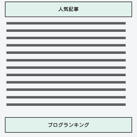
人気記事
石川ケニーは父と兄は野球選手で母親はアメ
リカ人のハーフ！7人大家族！
Lazの彼女や身長に大学・年齢は？イケメン
プロゲーマーの経歴！【ZETA】
竹下パラダイスだーご本名や年齢に身長は？
恋愛対象やイケメンかも調査！
千早茜の恋人や結婚した夫は誰？子供や本名
に高校は？引越は離婚が理由？
可愛い政田夢乃選手に彼氏の存在が気にな
る！本当に不倫をしているのか？家族構成が
末永けいの経歴や学歴(高校大学)は？妻(嫁)
どうなっているのか？を徹底調査！
は末永ゆかりで離婚した？
福田こうへいの結婚相手の嫁(妻)や子供
(娘・息子)など家族構成まとめ！
おだけいの元カノ人気歌手はちゃんみな！過
去の匂わせや動画流出の犯人は？
ドンマイ川端は結婚した嫁がいる？母親・兄
妹・父親に年収や学歴経歴も！
五条院凌のすっぴんや足太い画像がヤバい！
本当は美脚でスタイル良い？
デジポリスは東京だけ？大阪や埼玉・神奈
川・愛知など他の地域にもある？
フジロック2023民間駐車場予約方法！当日受
付や出し入れOKか調査！
ブログランキング