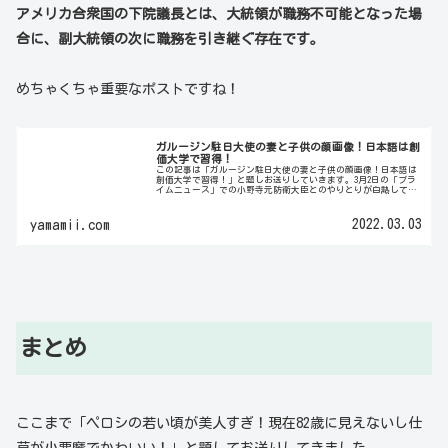
アメリカ合衆国の下院議長とは、大統領が職務不可能となった場
合に、副大統領の次に職務を引き継ぐ存在です。
めちゃくちゃ重要なポストですね！
ガルージン駐日大使の妻と子供の顔画像！日本語は創
価大学で習得！
この記事は「ガルージン駐日大使の妻と子供の顔画像！日本語は
創価大学で習得！」と題しお送りしていきます。3月2日の「プラ
イムニュース」での小野寺元防衛大臣とのやりとりが白熱して話
題になっていますね。討論の内容そのものも注目を浴びています
が、ガ...
2022.03.03
yamamii.com
まとめ
ここまで「ペロシの若い頃が美人すぎ！現在82歳に見えないし仕
草が小悪魔でかわいい！」と題してお送りしてきました。