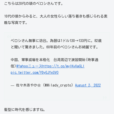
こちらは20代の頃のペロシさんです。
10代の頃からみると、大人の女性らしい落ち着きも感じられる素
敵な写真です。
ペロシさん無事に訪台。為替は1ドル130→133円に。82歳
と聞いて驚きました。60年前のペロシさんお綺麗です。
中国、軍事威嚇を本格化 台湾周辺で演習開始(時事通
信)
#Yahooニュース
https://t.co/mylKvXaGLl
pic.twitter.com/Y0yGJYxGVO
— 佐々木あやか🌼 (@Milady_crypto)
August 2, 2022
髪型に時代を感じますね。