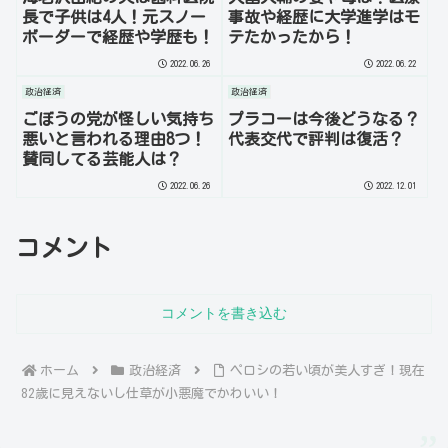
長で子供は4人！元スノー
事故や経歴に大学進学はモ
ボーダーで経歴や学歴も！
テたかったから！
2022.06.26
2022.06.22
政治経済
政治経済
ごぼうの党が怪しい気持ち
プラコーは今後どうなる？
悪いと言われる理由8つ！
代表交代で評判は復活？
賛同してる芸能人は？
2022.06.26
2022.12.01
コメント
コメントを書き込む
ホーム
政治経済
ペロシの若い頃が美人すぎ！現在
82歳に見えないし仕草が小悪魔でかわいい！