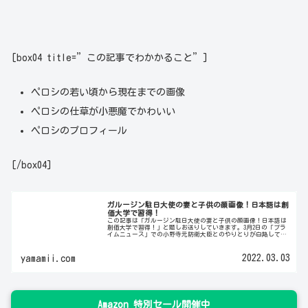
[box04 title=”この記事でわかかること”]
ペロシの若い頃から現在までの画像
ペロシの仕草が小悪魔でかわいい
ペロシのプロフィール
[/box04]
ガルージン駐日大使の妻と子供の顔画像！日本語は創
価大学で習得！
この記事は「ガルージン駐日大使の妻と子供の顔画像！日本語は
創価大学で習得！」と題しお送りしていきます。3月2日の「プラ
イムニュース」での小野寺元防衛大臣とのやりとりが白熱して話
題になっていますね。討論の内容そのものも注目を浴びています
が、ガ...
2022.03.03
yamamii.com
Amazon 特別セール開催中