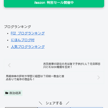
Amazon 特別セール開催中
ブログランキング
FC2 ブログランキング
にほんブログ村
人気ブログランキング
吉羽美華の現在の夫は誰で子供が2人？元旦那谷
川とむはDV離婚を否定！
馬場伸幸の評判や学歴に経歴は？旧統一教会と接
点ありで高卒の理由も！
政治経済
＼ シェアする ／