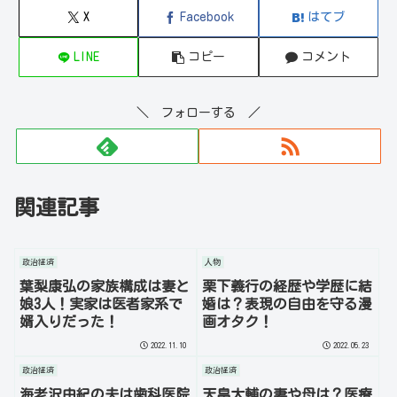
X
Facebook
はてブ
LINE
コピー
コメント
＼ フォローする ／
関連記事
政治経済
人物
葉梨康弘の家族構成は妻と
栗下義行の経歴や学歴に結
娘3人！実家は医者家系で
婚は？表現の自由を守る漫
婿入りだった！
画オタク！
2022.11.10
2022.05.23
政治経済
政治経済
海老沢由紀の夫は歯科医院
天畠大輔の妻や母は？医療