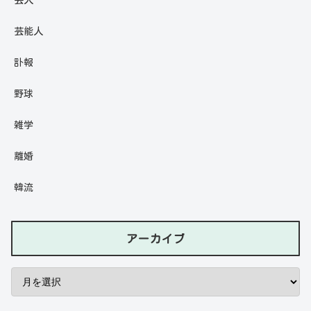
芸人
芸能人
訃報
野球
雑学
離婚
韓流
アーカイブ