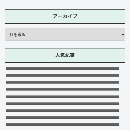
アーカイブ
人気記事
石川ケニーは父と兄は野球選手で母親はアメ
リカ人のハーフ！7人大家族！
Lazの彼女や身長に大学・年齢は？イケメン
プロゲーマーの経歴！【ZETA】
竹下パラダイスだーご本名や年齢に身長は？
恋愛対象やイケメンかも調査！
可愛い政田夢乃選手に彼氏の存在が気にな
る！本当に不倫をしているのか？家族構成が
千早茜の恋人や結婚した夫は誰？子供や本名
どうなっているのか？を徹底調査！
に高校は？引越は離婚が理由？
末永けいの経歴や学歴(高校大学)は？妻(嫁)
は末永ゆかりで離婚した？
福田こうへいの結婚相手の嫁(妻)や子供
(娘・息子)など家族構成まとめ！
【画像】聖菜の子供の名前は蘭愛で年齢や父
親は？元旦那との離婚理由も！
ドンマイ川端は結婚した嫁がいる？母親・兄
妹・父親に年収や学歴経歴も！
五条院凌のすっぴんや足太い画像がヤバい！
本当は美脚でスタイル良い？
おだけいの元カノ人気歌手はちゃんみな！過