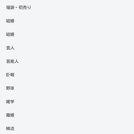
福袋・初売り
結婚
結婚
芸人
芸能人
訃報
野球
雑学
離婚
韓流