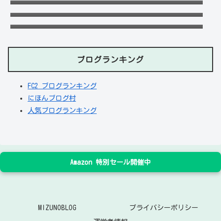
去の匂わせや動画流出の犯人は？
天畠大輔の妻や母は？医療事故や経歴に大学
進学はモテたかったから！
ブログランキング
FC2 ブログランキング
にほんブログ村
人気ブログランキング
Amazon 特別セール開催中
MIZUNOBLOG
プライバシーポリシー