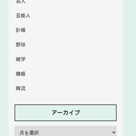
芸人
芸能人
訃報
野球
雑学
離婚
韓流
アーカイブ