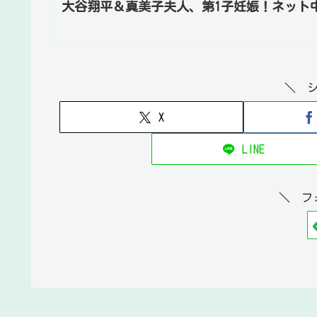
大谷翔平＆真美子夫人、第1子妊娠！ネット
＼ 
X
LINE
＼ フ