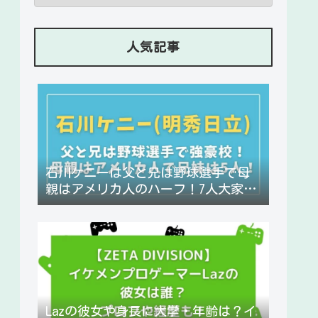
人気記事
石川ケニーは父と兄は野球選手で母
親はアメリカ人のハーフ！7人大家
族！
Lazの彼女や身長に大学・年齢は？イ