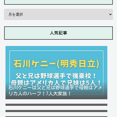
人気記事
石川ケニーは父と兄は野球選手で母親はアメ
リカ人のハーフ！7人大家族！
Lazの彼女や身長に大学・年齢は？イケメン
プロゲーマーの経歴！【ZETA】
竹下パラダイスだーご本名や年齢に身長は？
恋愛対象やイケメンかも調査！
可愛い政田夢乃選手に彼氏の存在が気にな
る！本当に不倫をしているのか？家族構成が
千早茜の恋人や結婚した夫は誰？子供や本名