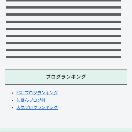
どうなっているのか？を徹底調査！
に高校は？引越は離婚が理由？
末永けいの経歴や学歴(高校大学)は？妻(嫁)
は末永ゆかりで離婚した？
福田こうへいの結婚相手の嫁(妻)や子供
(娘・息子)など家族構成まとめ！
【画像】聖菜の子供の名前は蘭愛で年齢や父
親は？元旦那との離婚理由も！
ドンマイ川端は結婚した嫁がいる？母親・兄
妹・父親に年収や学歴経歴も！
五条院凌のすっぴんや足太い画像がヤバい！
本当は美脚でスタイル良い？
おだけいの元カノ人気歌手はちゃんみな！過
去の匂わせや動画流出の犯人は？
天畠大輔の妻や母は？医療事故や経歴に大学
進学はモテたかったから！
ブログランキング
FC2 ブログランキング
にほんブログ村
人気ブログランキング