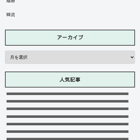
離婚
韓流
アーカイブ
人気記事
石川ケニーは父と兄は野球選手で母親はアメ
リカ人のハーフ！7人大家族！
Lazの彼女や身長に大学・年齢は？イケメン
プロゲーマーの経歴！【ZETA】
竹下パラダイスだーご本名や年齢に身長は？
恋愛対象やイケメンかも調査！
千早茜の恋人や結婚した夫は誰？子供や本名
に高校は？引越は離婚が理由？
可愛い政田夢乃選手に彼氏の存在が気にな
る！本当に不倫をしているのか？家族構成が
末永けいの経歴や学歴(高校大学)は？妻(嫁)
どうなっているのか？を徹底調査！
は末永ゆかりで離婚した？
福田こうへいの結婚相手の嫁(妻)や子供
(娘・息子)など家族構成まとめ！
おだけいの元カノ人気歌手はちゃんみな！過