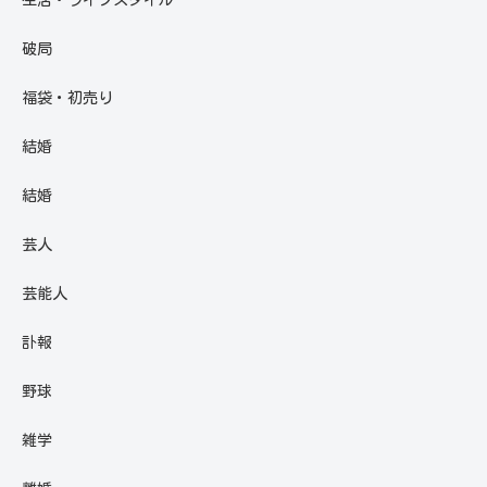
破局
福袋・初売り
結婚
結婚
芸人
芸能人
訃報
野球
雑学