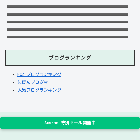
去の匂わせや動画流出の犯人は？
ドンマイ川端は結婚した嫁がいる？母親・兄
妹・父親に年収や学歴経歴も！
五条院凌のすっぴんや足太い画像がヤバい！
本当は美脚でスタイル良い？
デジポリスは東京だけ？大阪や埼玉・神奈
川・愛知など他の地域にもある？
フジロック2023民間駐車場予約方法！当日受
付や出し入れOKか調査！
ブログランキング
FC2 ブログランキング
にほんブログ村
人気ブログランキング
Amazon 特別セール開催中