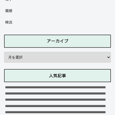
離婚
韓流
アーカイブ
人気記事
石川ケニーは父と兄は野球選手で母親はアメ
リカ人のハーフ！7人大家族！
Lazの彼女や身長に大学・年齢は？イケメン
プロゲーマーの経歴！【ZETA】
竹下パラダイスだーご本名や年齢に身長は？
恋愛対象やイケメンかも調査！
千早茜の恋人や結婚した夫は誰？子供や本名
に高校は？引越は離婚が理由？
可愛い政田夢乃選手に彼氏の存在が気にな
る！本当に不倫をしているのか？家族構成が
末永けいの経歴や学歴(高校大学)は？妻(嫁)
どうなっているのか？を徹底調査！
は末永ゆかりで離婚した？
福田こうへいの結婚相手の嫁(妻)や子供