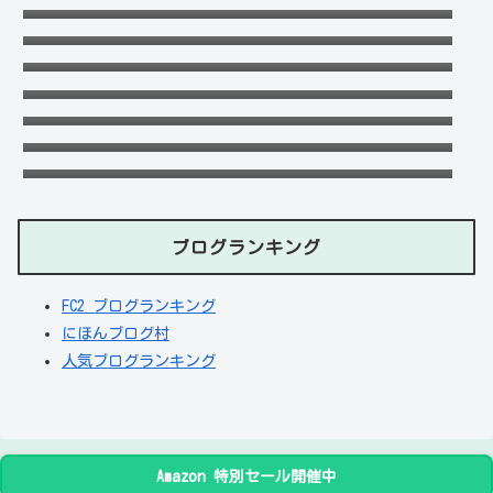
(娘・息子)など家族構成まとめ！
おだけいの元カノ人気歌手はちゃんみな！過
去の匂わせや動画流出の犯人は？
ドンマイ川端は結婚した嫁がいる？母親・兄
妹・父親に年収や学歴経歴も！
五条院凌のすっぴんや足太い画像がヤバい！
本当は美脚でスタイル良い？
デジポリスは東京だけ？大阪や埼玉・神奈
川・愛知など他の地域にもある？
フジロック2023民間駐車場予約方法！当日受
付や出し入れOKか調査！
ブログランキング
FC2 ブログランキング
にほんブログ村
人気ブログランキング
Amazon 特別セール開催中